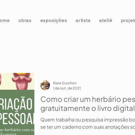
home
obras
exposições
artista
ateliê
proje
Nara Guichon
1 de out. de 2021
Como criar um herbário pes
gratuitamente o livro digital
Quem trabalha ou pesquisa impressão bo
se ter um caderno com suas anotações sob