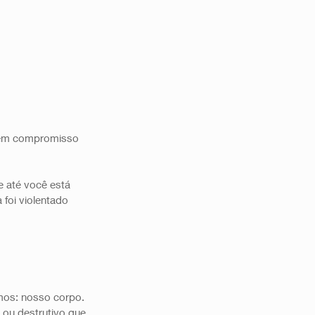
 sem compromisso 
 até você está 
oi violentado 
mos: nosso corpo. 
 ou destrutivo que 