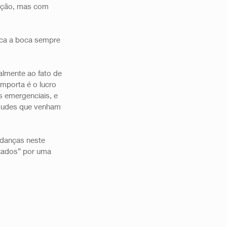
dução, mas com 
oca a boca sempre 
lmente ao fato de 
mporta é o lucro 
s emergenciais, e 
itudes que venham 
udanças neste 
izados” por uma 