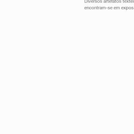
Diversos artefatos têxtei
encontram-se em exposi