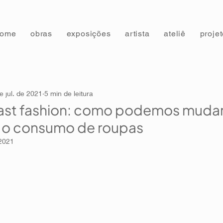
home
obras
exposições
artista
ateliê
proje
e jul. de 2021
5 min de leitura
 fast fashion: como podemos muda
 o consumo de roupas
 2021