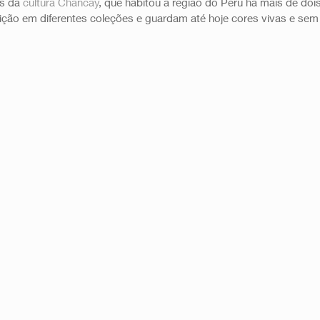
s da 
cultura Chancay
, que habitou a região do Peru há mais de dois
ção em diferentes coleções e guardam até hoje cores vivas e se