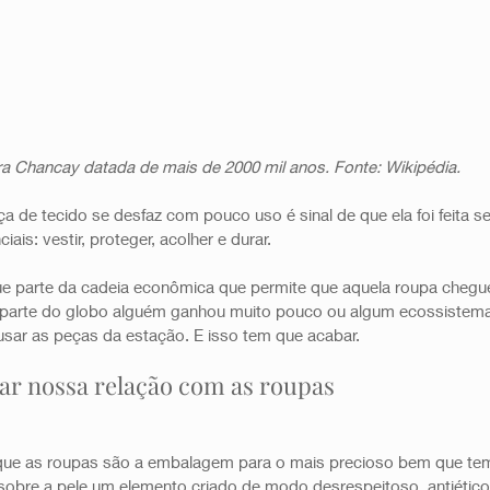
ra Chancay datada de mais de 2000 mil anos. Fonte: Wikipédia.
a de tecido se desfaz com pouco uso é sinal de que ela foi feita
is: vestir, proteger, acolher e durar. 
ue parte da cadeia econômica que permite que aquela roupa chegue
parte do globo alguém ganhou muito pouco ou algum ecossistema f
sar as peças da estação. E isso tem que acabar.
r nossa relação com as roupas
 que as roupas são a embalagem para o mais precioso bem que te
sobre a pele um elemento criado de modo desrespeitoso, antiético