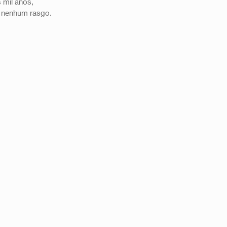
 mil anos, 
m nenhum rasgo.