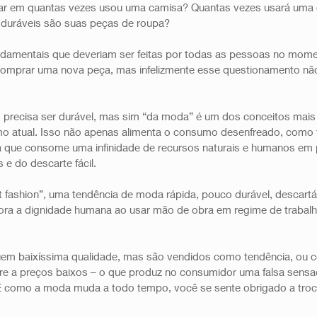
ar em quantas vezes usou uma camisa? Quantas vezes usará uma c
 duráveis são suas peças de roupa?
ndamentais que deveriam ser feitas por todas as pessoas no mom
omprar uma nova peça, mas infelizmente esse questionamento não
o precisa ser durável, mas sim “da moda” é um dos conceitos mais 
smo atual. Isso não apenas alimenta o consumo desenfreado, como
a que consome uma infinidade de recursos naturais e humanos em 
 e do descarte fácil.
 fashion”, uma tendência de moda rápida, pouco durável, descartá
nora a dignidade humana ao usar mão de obra em regime de trabal
uem baixíssima qualidade, mas são vendidos como tendência, ou 
e a preços baixos – o que produz no consumidor uma falsa sensa
E como a moda muda a todo tempo, você se sente obrigado a troc