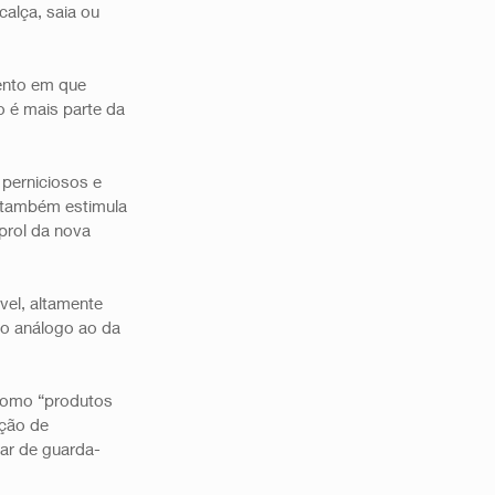
alça, saia ou 
ento em que 
 é mais parte da 
perniciosos e 
 também estimula 
prol da nova 
vel, altamente 
ho análogo ao da 
como “produtos 
ção de 
ar de guarda-