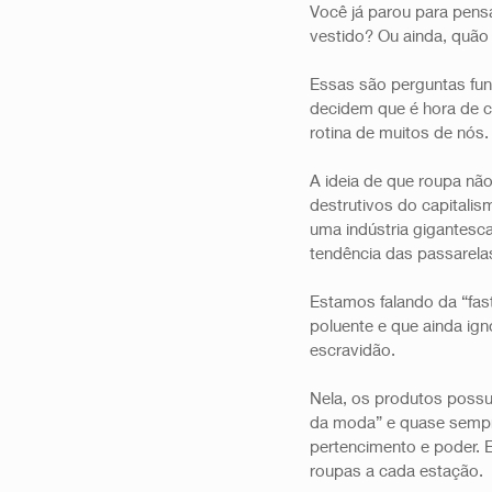
Você já parou para pens
vestido? Ou ainda, quão
Essas são perguntas fu
decidem que é hora de c
rotina de muitos de nós.
A ideia de que roupa nã
destrutivos do capitali
uma indústria gigantesc
tendência das passarelas
Estamos falando da “fast
poluente e que ainda ig
escravidão.
Nela, os produtos poss
da moda” e quase sempr
pertencimento e poder. 
roupas a cada estação.