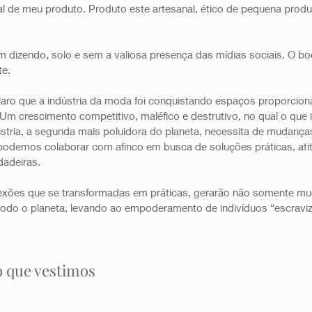
nal de meu produto. Produto este artesanal, ético de pequena pro
m dizendo, solo e sem a valiosa presença das mídias sociais. O b
te.
aro que a indústria da moda foi conquistando espaços proporciona
Um crescimento competitivo, maléfico e destrutivo, no qual o que i
stria, a segunda mais poluidora do planeta, necessita de mudança
podemos colaborar com afinco em busca de soluções práticas, at
dadeiras.
lexões que se transformadas em práticas, gerarão não somente m
m todo o planeta, levando ao empoderamento de indivíduos “escrav
o que vestimos