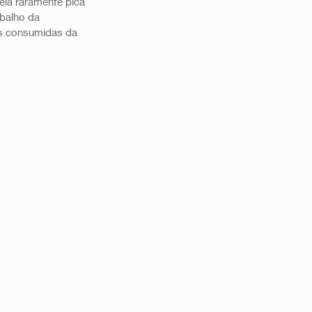
la raramente pica 
balho da 
is consumidas da 