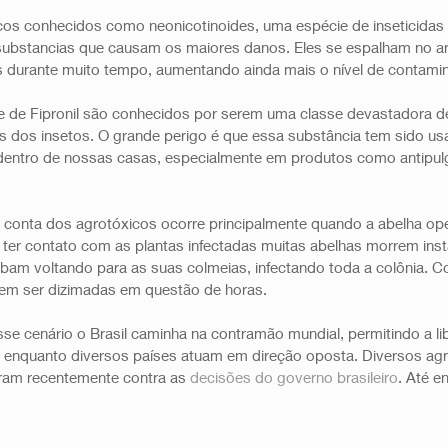
s conhecidos como neonicotinoides, uma espécie de inseticidas fe
 substancias que causam os maiores danos. Eles se espalham no ar
 durante muito tempo, aumentando ainda mais o nível de contamin
e de Fipronil são conhecidos por serem uma classe devastadora de 
as dos insetos. O grande perigo é que essa substância tem sido u
entro de nossas casas, especialmente em produtos como antipulg
 conta dos agrotóxicos ocorre principalmente quando a abelha oper
Ao ter contato com as plantas infectadas muitas abelhas morrem ins
bam voltando para as suas colmeias, infectando toda a colônia. 
em ser dizimadas em questão de horas. 
sse cenário o Brasil caminha na contramão mundial, permitindo a li
 enquanto diversos países atuam em direção oposta. Diversos agri
aram recentemente contra as 
decisões do governo brasileiro
. Até en