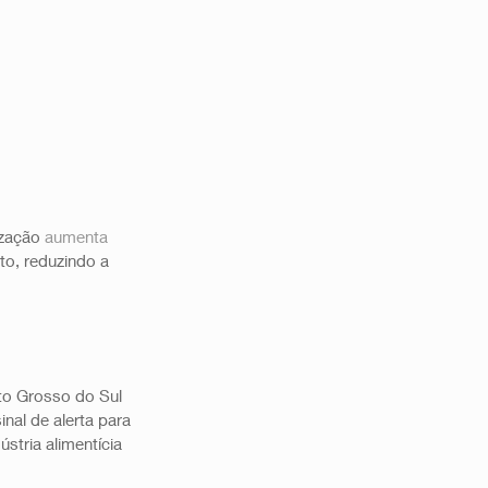
zação 
aumenta 
to, reduzindo a 
to Grosso do Sul 
inal de alerta para 
stria alimentícia 