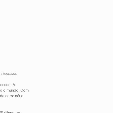
 
Unsplash
ocesso. A 
do o mundo. Com 
da corre sério 
0 diferentes 