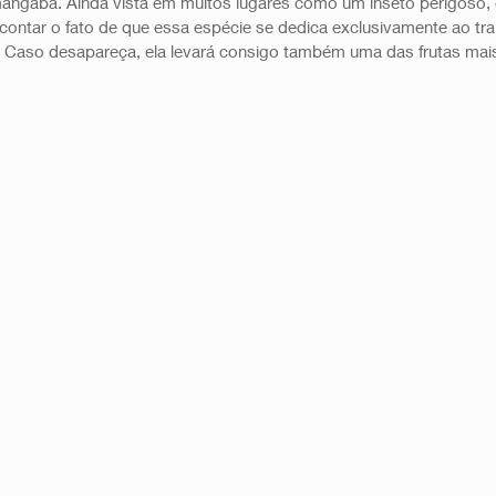
ngaba. Ainda vista em muitos lugares como um inseto perigoso, e
ontar o fato de que essa espécie se dedica exclusivamente ao tra
. Caso desapareça, ela levará consigo também uma das frutas ma