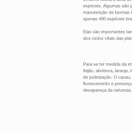
espécies. Algumas são p
manutenção de biomas i
apenas 400 espécies bra
Elas são importantes t
dos ciclos vitais das pl
Para se ter medida da im
feijão, abóbora, laranj
de polinização. O cacau,
florescimento e presença
desapareça da natureza.