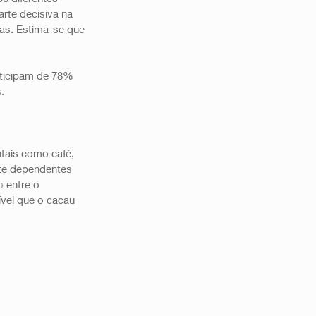
rte decisiva na 
s. Estima-se que 
ticipam de 78% 
s
. 
tais como café, 
nte dependentes 
o
 entre o 
ível que o cacau 