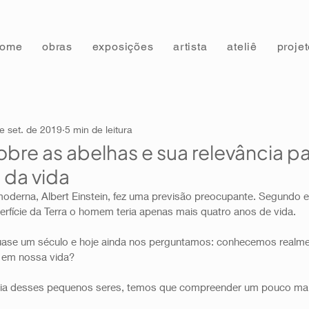
home
obras
exposições
artista
ateliê
proje
e set. de 2019
5 min de leitura
obre as abelhas e sua relevância pa
da vida
oderna, Albert Einstein, fez uma previsão preocupante. Segundo el
fície da Terra o homem teria apenas mais quatro anos de vida. 
á quase um século e hoje ainda nos perguntamos: conhecemos realme
 em nossa vida? 
ncia desses pequenos seres, temos que compreender um pouco mai