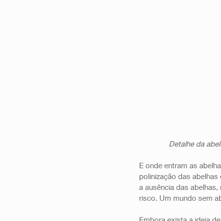
Detalhe da abel
E onde entram as abelha
polinização das abelhas 
a ausência das abelhas, 
risco. Um mundo sem ab
Embora exista a ideia de