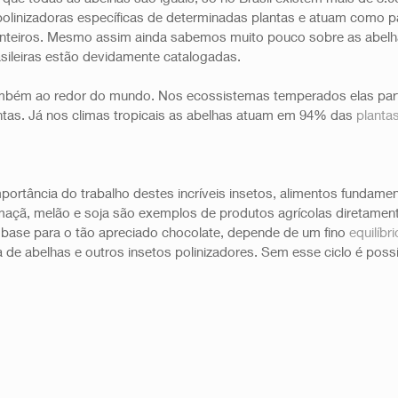
olinizadoras específicas de determinadas plantas e atuam como pa
nteiros. Mesmo assim ainda sabemos muito pouco sobre as abelha
sileiras estão devidamente catalogadas. 
ambém ao redor do mundo. Nos ecossistemas temperados elas par
antas. Já nos climas tropicais as abelhas atuam em 94% das 
planta
portância do trabalho destes incríveis insetos, alimentos fundamen
a, maçã, melão e soja são exemplos de produtos agrícolas diretame
 base para o tão apreciado chocolate, depende de um fino 
equilíbri
 de abelhas e outros insetos polinizadores. Sem esse ciclo é poss
 