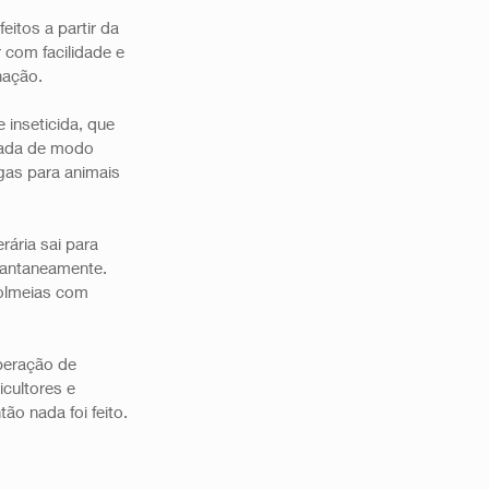
itos a partir da 
 com facilidade e 
ação. 
inseticida, que 
sada de modo 
as para animais 
ária sai para 
tantaneamente. 
Colmeias com 
beração de 
cultores e 
tão nada foi feito. 