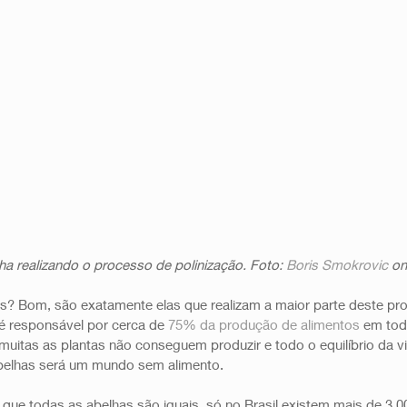
ha realizando o processo de polinização. Foto: 
Boris Smokrovic
 on
s? Bom, são exatamente elas que realizam a maior parte deste pr
é responsável por cerca de 
75% da produção de alimentos
 em to
muitas as plantas não conseguem produzir e todo o equilíbrio da vi
elhas será um mundo sem alimento. 
 que todas as abelhas são iguais, só no Brasil existem mais de 3.00