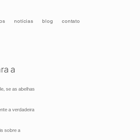
tos
notícias
blog
contato
ra a
e, se as abelhas 
nte a verdadeira 
s sobre a 