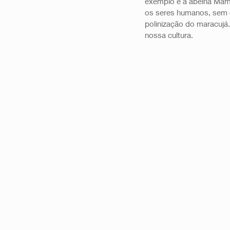
exemplo é a abelha Mama
os seres humanos, sem c
polinização do maracujá
nossa cultura. 