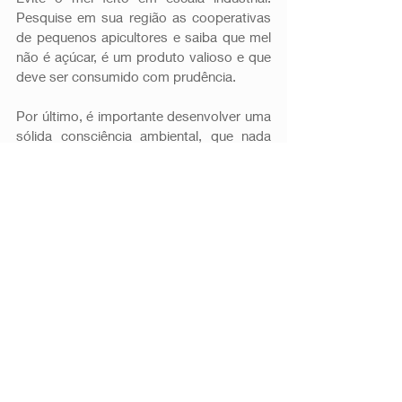
Pesquise em sua região as cooperativas 
de pequenos apicultores e saiba que mel 
não é açúcar, é um produto valioso e que 
deve ser consumido com prudência. 
Por último, é importante desenvolver uma 
sólida consciência ambiental, que nada 
mais é do que se informar e compartilhar 
informação com outras pessoas. 
Através de uma postura crítica podemos 
deixar de comprar de empresas que 
utilizam pesticidas, pressionar nossos 
representantes por políticas ambientais 
mais severas ou até mesmo nos unirmos 
em torno de uma comunidade visando 
proteger os biomas e as abelhas. Claro, 
tudo começa com a vontade de agir e a 
mão na massa. As abelhas trabalham 
incansavelmente para manter a natureza 