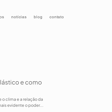
tos
notícias
blog
contato
lástico e como
e o clima e a relação da
is evidente o poder...