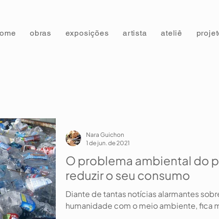
home
obras
exposições
artista
ateliê
proje
Nara Guichon
1 de jun. de 2021
O problema ambiental do p
reduzir o seu consumo
Diante de tantas notícias alarmantes sobr
humanidade com o meio ambiente, fica ma