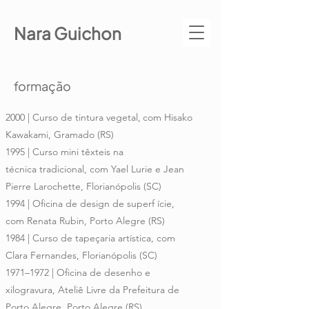
Nara Guichon
formação
2000 | Curso de tintura vegetal,
com Hisako
Kawakami, Gramado (RS)
1995 | Curso mini têxteis na
técnica
tradicional, com Yael Lurie
e Jean
Pierre Larochette,
Florianópolis (SC)
1994 | Oficina de design de superf ície,
com
Renata Rubin, Porto Alegre (RS)
1984 | Curso de tapeçaria artística,
com
Clara Fernandes, Florianópolis (SC)
1971–1972 | Oficina de desenho
e
xilogravura, Ateliê Livre
da Prefeitura de
Porto Alegre,
Porto Alegre (RS)