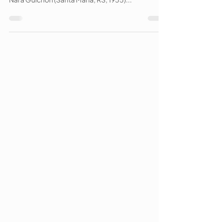
ambiental e a valorização dos saberes artesanais,
Nara Guichon (Santa Maria, RS, 1955)...