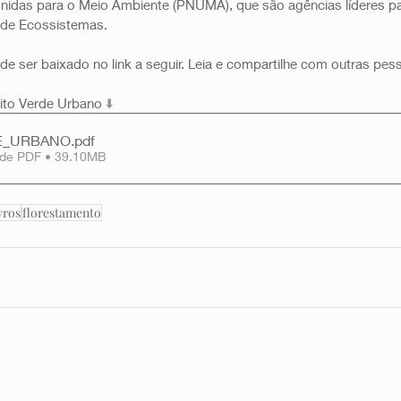
das para o Meio Ambiente (PNUMA), que são agências líderes par
de Ecossistemas.
de ser baixado no link a seguir. Leia e compartilhe com outras pes
uito Verde Urbano 
⬇️
DE_URBANO
.pdf
 de PDF • 39.10MB
vros
florestamento