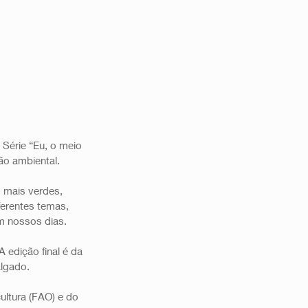
 Série “Eu, o meio 
ão ambiental.
 mais verdes, 
ferentes temas, 
m nossos dias. 
edição final é da 
lgado. 
ltura (FAO) e do 