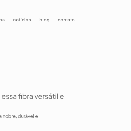
tos
notícias
blog
contato
ssa fibra versátil e
 nobre, durável e