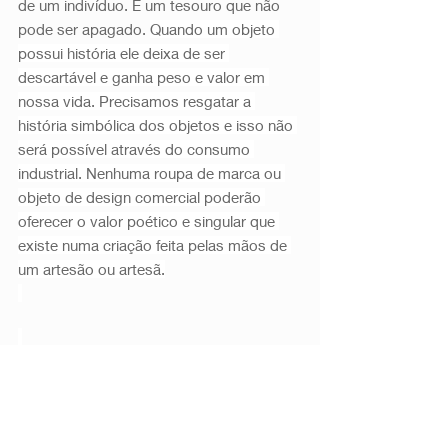
de um indivíduo. É um tesouro que não 
pode ser apagado. 
Quando um objeto 
possui história ele deixa de ser 
descartável e ganha peso e valor em 
nossa vida. Precisamos resgatar a 
história simbólica dos objetos e isso não 
será possível através do consumo 
industrial. Nenhuma roupa de marca ou 
objeto de design comercial poderão 
oferecer o valor poético e singular que 
existe numa criação feita pelas mãos de 
um artesão ou artesã.
Para complementar a leitura, recomendo 
o site 
Rede Artesanato Brasil
. Abaixo 
estão alguns artigos enriquecedores, que 
ajudarão a compreender melhor a 