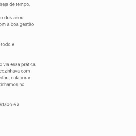
 seja de tempo, 
go dos anos 
com a boa gestão 
todo e 
via essa prática. 
 cozinhava com 
tas, colaborar 
tínhamos no 
rtado e a 