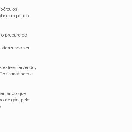
bérculos, 
obrir um pouco 
 o preparo do 
alorizando seu 
 estiver fervendo, 
 Cozinhará bem e 
uentar do que 
o de gás, pelo 
. 