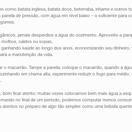
s como batata inglesa, batata doce, beterraba, inhame e outros tu
 panela de pressão, com água em nível baixo – o suficiente para c
egumes. 
gânicos, jamais desperdice a água do cozimento. Aproveite-a para
 molhos, caldos ou sopas. 
 ganhando saúde ao longo dos anos, economizando seu dinheiro, v
para a manutenção da vida.
ar o macarrão. Tampe a panela, coloque o macarrão, quando a água
ozinhando em chama alta, experimente reduzir o fogo para médio.
. 
fé, bom ficar atento: muitas vezes colocamos bem mais água a esq
 Somando no final de um período, podemos computar menos consum
s atentos no preparo de algo tão simples como uma bebida quente