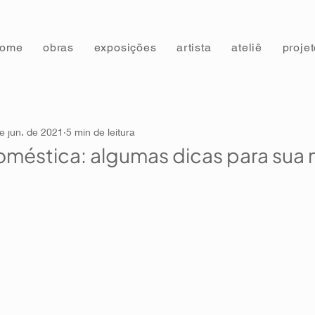
home
obras
exposições
artista
ateliê
proje
e jun. de 2021
5 min de leitura
méstica: algumas dicas para sua