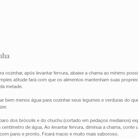
nha 
ra cozinhar, após levantar fervura, abaixe a chama ao mínimo poss
mples atitude fará com que os alimentos mantenham suas proprie
la metade. 
r bem menos água para cozinhar seus legumes e verduras do que 
er. 
paro dos brócolis e do chuchu (cortado em pedaços medianos) ex
centímetro de água. Ao levantar fervura, diminua a chama, conte 
a com pano e pronto. Ficará macio e muito mais saboroso. 