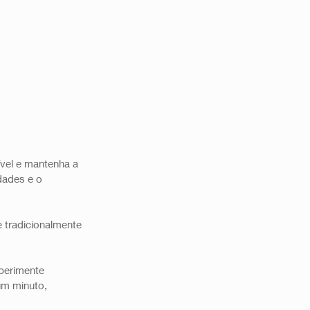
ível e mantenha a 
dades e o 
tradicionalmente 
perimente 
um minuto, 