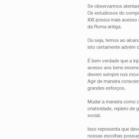
Se observarmos atentam
Os estudiosos do compor
XXI possui mais acesso 
da Roma antiga. 
Ou seja, temos ao alca
isto certamente advém d
É bem verdade que a inju
acesso aos bens essenci
devem sempre nos mover
Agir de maneira conscie
grandes esforços. 
Mudar a maneira como c
criatividade, repleto d
social. 
Isso representa que deve
nossas escolhas possuem