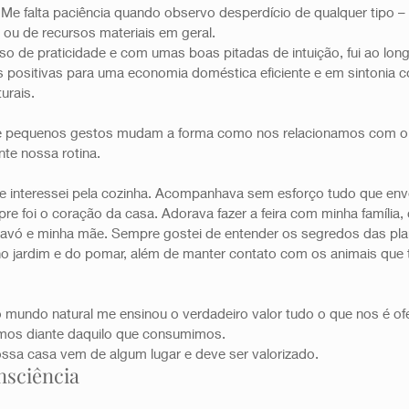
Me falta paciência quando observo desperdício de qualquer tipo –
 ou de recursos materiais em geral. 
so de praticidade e com umas boas pitadas de intuição, fui ao lon
 positivas para uma economia doméstica eficiente e em sintonia 
urais. 
e pequenos gestos mudam a forma como nos relacionamos com o 
te nossa rotina. 
interessei pela cozinha. Acompanhava sem esforço tudo que envol
e foi o coração da casa. Adorava fazer a feira com minha família,
a avó e minha mãe. Sempre gostei de entender os segredos das plan
 jardim e do pomar, além de manter contato com os animais que 
mundo natural me ensinou o verdadeiro valor tudo o que nos é ofe
mos diante daquilo que consumimos. 
sa casa vem de algum lugar e deve ser valorizado.   
sciência 