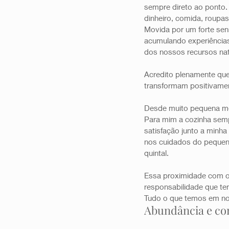
sempre direto ao ponto. 
dinheiro, comida, roupas
Movida por um forte sen
acumulando experiências
dos nossos recursos nat
Acredito plenamente qu
transformam positivamen
Desde muito pequena me 
Para mim a cozinha sempr
satisfação junto a minh
nos cuidados do pequeno
quintal. 
Essa proximidade com o 
responsabilidade que te
Tudo o que temos em nos
Abundância e con