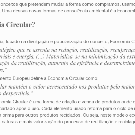
conceitos que pretendem mudar a forma como compramos, usamos
 Uma dessas novas formas de consciência ambiental é a Economia 
a Circular?
ia
, focado na divulgação e popularização do conceito, Economia Cir
ratégico que se assenta na redução, reutilização, recuperaç
riais e energia. (…) Materializa-se na minimização da ext
ção da reutilização, aumento da eficiência e desenvolvim
s.”
ento Europeu define a Economia Circular como: 
lar mantém o valor acrescentado nos produtos pelo maio
o desperdício.” 
omia Circular é uma forma de criação e venda de produtos onde c
artado após o uso. Cada elemento usado retorna para o ciclo de r
 prima para outros produtos reciclados. Ou seja, neste modelo e
aturais e mais valorização do processo de reutilização e reciclag