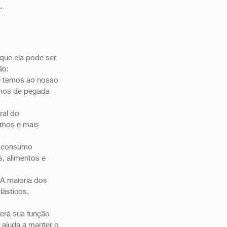
  
que ela pode ser 
o: 
e temos ao nosso 
rmos de pegada 
ral do 
amos e mais 
o consumo 
, alimentos e 
 A maioria dos 
ásticos, 
erá sua função 
 ajuda a manter o 