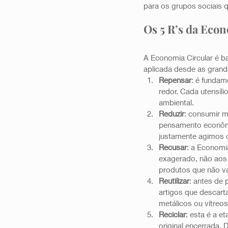
para os grupos sociais q
Os 5 R’s da Econ
A Economia Circular é ba
aplicada desde as grand
Repensar
: é fundam
redor. Cada utensíl
ambiental.
Reduzir
: consumir m
pensamento econômi
justamente agimos 
Recusar
: a Economi
exagerado, não aos 
produtos que não va
Reutilizar
: antes de 
artigos que descart
metálicos ou vítreo
Reciclar
: esta é a e
original encerrada.