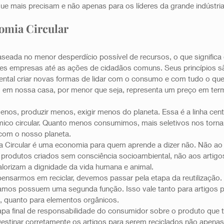
ue mais precisam e não apenas para os líderes da grande indústria.
omia Circular 
seada no menor desperdício possível de recursos, o que significa 
es empresas até as ações de cidadãos comuns. Seus princípios sã
ental criar novas formas de lidar com o consumo e com tudo o qu
io em nossa casa, por menor que seja, representa um preço em te
enos, produzir menos, exigir menos do planeta. Essa é a linha cent
co circular. Quanto menos consumimos, mais seletivos nos torn
com o nosso planeta.
a Circular é uma economia para quem aprende a dizer não. Não a
produtos criados sem consciência socioambiental, não aos artigos
lorizam a dignidade da vida humana e animal. 
pensarmos em reciclar, devemos passar pela etapa da reutilização.
amos possuem uma segunda função. Isso vale tanto para artigos pl
s, quanto para elementos orgânicos. 
tapa final de responsabilidade do consumidor sobre o produto que t
 Destinar corretamente os artigos para serem reciclados não apenas