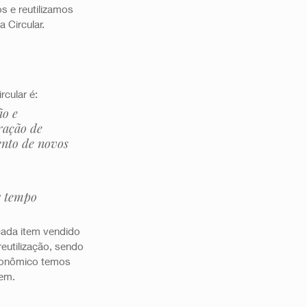
 e reutilizamos 
Circular.  
cular é: 
ão e 
ração de 
ento de novos 
r tempo 
ada item vendido 
eutilização, sendo 
conômico temos 
em.  