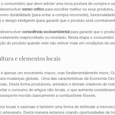
 consumidor, que deve adotar uma nova postura de compra e uso
desenvolver 
senso crítico
 para escolher melhor os seus produtos,
omo durabilidade (para evitar a compra recorrente), funcionalidade 
 e design inteligente (para garantir que o produto será corretamen
desenvolver 
consciência socioambiental
 para garantir que o produt
devidamente reaproveitado ou reciclado. Nesta etapa o consumidor
ação do produto quando este não estiver mais em condições de ser u
ltura e elementos locais 
o é apenas um movimento macro, mas fundamentalmente micro. Ou 
ra mudanças globais.  Uma das características da Economia Circul
ais. Desta forma produtores, artesãos e demais criadores de matér
vitar o consumo de artigos não-locais, o que aumenta considerav
transporte movido basicamente a combustíveis fósseis. 
tos locais e sazonais é também uma forma de estimular a microec
 o artesanato. Desta maneira estamos criando oportunidades de tra