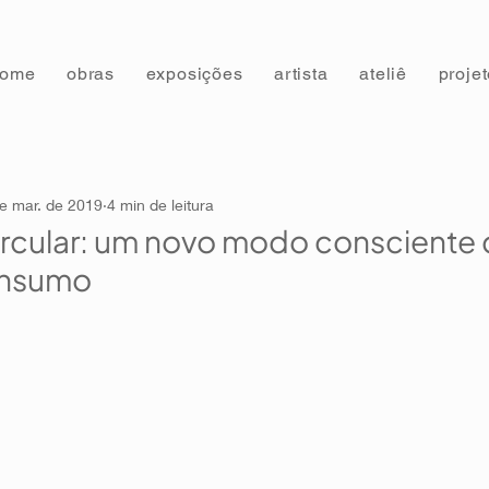
home
obras
exposições
artista
ateliê
proje
e mar. de 2019
4 min de leitura
rcular: um novo modo consciente
onsumo