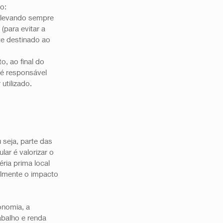
:  
 levando sempre 
(para evitar a 
te destinado ao 
o, ao final do 
 é responsável 
tilizado.  
seja, parte das 
ar é valorizar o 
ia prima local 
elmente o impacto 
onomia, a 
balho e renda 