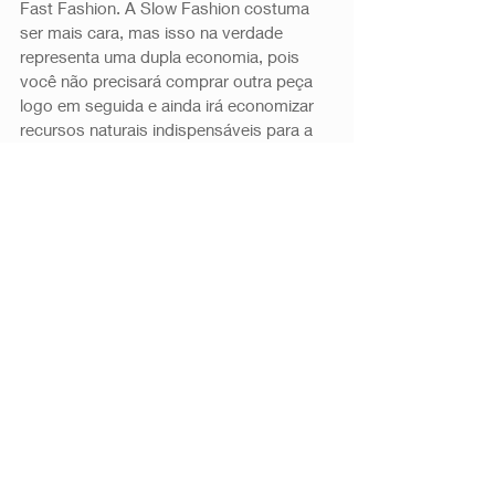
Fast Fashion. A Slow Fashion costuma 
ser mais cara, mas isso na verdade 
representa uma dupla economia, pois 
você não precisará comprar outra peça 
logo em seguida e ainda irá economizar 
recursos naturais indispensáveis para a 
vida
humana.  
Produção em pequena escala:
 outra 
questão a ser observada é que com 
preços justos a produção pode ser 
mantida em baixa escala, garantindo que 
todos os criadores e produtores 
obtenham o seu sustento e assegurando 
a unicidade de capa peça.
Valorização e utilização dos recursos 
locais: 
uma das principais características 
da Slow Fashion é a valorização de tudo 
o que está disponível localmente. Plantas,